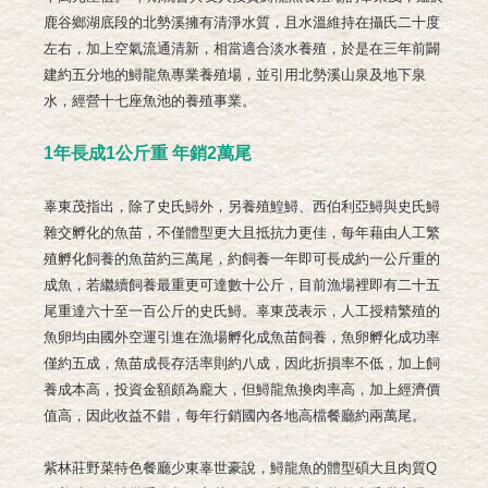
鹿谷鄉湖底段的北勢溪擁有清淨水質，且水溫維持在攝氏二十度
左右，加上空氣流通清新，相當適合淡水養殖，於是在三年前闢
建約五分地的鱘龍魚專業養殖場，並引用北勢溪山泉及地下泉
水，經營十七座魚池的養殖事業。
1年長成1公斤重 年銷2萬尾
辜東茂指出，除了史氏鱘外，另養殖鰉鱘、西伯利亞鱘與史氏鱘
雜交孵化的魚苗，不僅體型更大且抵抗力更佳，每年藉由人工繁
殖孵化飼養的魚苗約三萬尾，約飼養一年即可長成約一公斤重的
成魚，若繼續飼養最重更可達數十公斤，目前漁場裡即有二十五
尾重達六十至一百公斤的史氏鱘。辜東茂表示，人工授精繁殖的
魚卵均由國外空運引進在漁場孵化成魚苗飼養，魚卵孵化成功率
僅約五成，魚苗成長存活率則約八成，因此折損率不低，加上飼
養成本高，投資金額頗為龐大，但鱘龍魚換肉率高，加上經濟價
值高，因此收益不錯，每年行銷國內各地高檔餐廳約兩萬尾。
紫林莊野菜特色餐廳少東辜世豪說，鱘龍魚的體型碩大且肉質Q