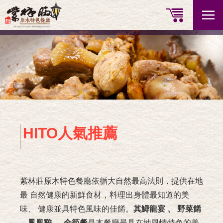
HITO人氣推薦
紫林莊原木特色餐廳依循大自然最高法則，提供在地
最
自然健康的新鮮食材，料理出身體最知道的美
味、
健康並具特色風味的佳餚。
其鱘龍宴 、 野菜餚
、鳳凰雞 、
全筍餐
是本餐廳最具在地風情特色的美