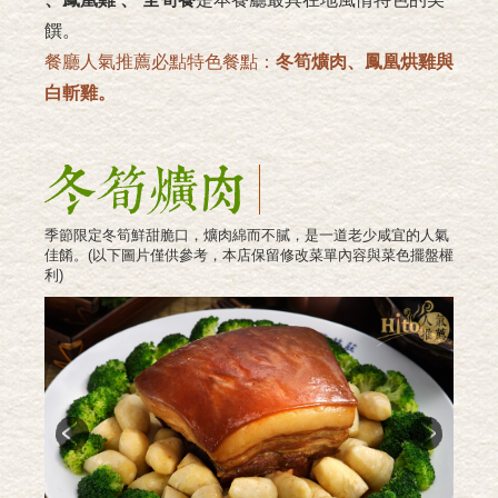
饌。
餐廳人氣推薦必點特色餐點：
冬筍爌肉、鳳凰烘雞與
白斬雞。
季節限定冬筍鮮甜脆口，爌肉綿而不膩，是一道老少咸宜的人氣
120天慢活熟成鳳凰雞隻。只加了鹽巴和水以大火烘炙快煮，待
120天慢活熟成鳳凰雞隻。只需簡單烹煮即能呈現出雞肉最新鮮
佳餚。(以下圖片僅供參考，本店保留修改菜單內容與菜色擺盤權
收乾水分並釋出雞肉天然油脂而成的鳳凰烘雞，保留了雞肉Q、
的口感風味，每一口都能吃得到紮實Q彈與鮮甜的自然美味！
利)
彈、鮮、美的原始風味，讓吃的人體現食物最初的美好與心中的
感動。
Previous
Next