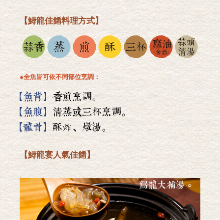
【鱘龍佳餚料理方式】
●全魚皆可依不同部位烹調：
【鱘龍宴人氣佳餚】