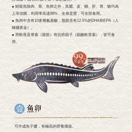
● 鱘龍魚除肉、骨、魚卵之外，其腮、皮、鰭、肝、胃、吻均為
上等佳餚，利用率高達99%，全身是寶，可全部食用。
● 魚肉中含有10多種氨基酸，脂肪含有12.5%的DHA和EPA（人
稱腦黃金）。
● 而軟骨及脊索（龍筋）有抗癌因子（硫酸軟骨索），皆可食
用。
可作成魚子醬，有極高的營養價值。