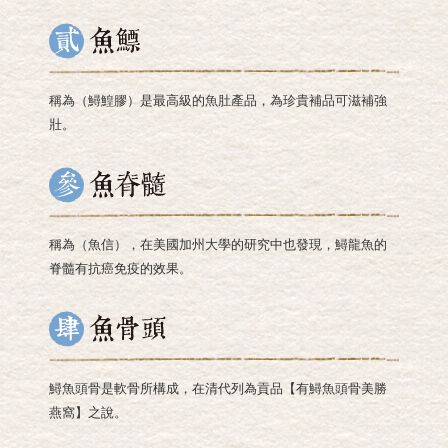
稱為（鱘鰉膠）是最高級的魚肚產品，為珍貴補品可滋補強
壯。
稱為（魚信），在美國加州大學的研究中也發現，鱘龍魚的
脊髓有抗癌免疫的效果。
鱘魚頭骨是軟骨所構成，在清代列為貢品【有鱘魚頭骨美勝
燕窩】之說。