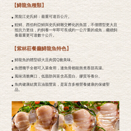
【鱘龍魚種類】
黑龍江史氏鱘：最重可達百公斤。
鰉鱘、西伯利亞鱘與史氏鱘雜交孵化的魚苗，不僅體型更大且
抵抗力更佳，約飼養一年即可長成約一公斤重的成魚，繼續飼
養最重更可達數十公斤。
【紫林莊餐廳鱘龍魚特色】
鱘龍魚的體型碩大且肉質Q脆美味。
魚體幾乎全都可入菜食用，連魚骨都能熬煮香甜高湯。
風味清脆爽口，低脂肪與富含高蛋白、膠質等養分。
魚肉健康結實且油脂豐富，是富含多種營養健康的保健聖
品。