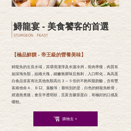
鱘龍宴 - 美食饕客的首選
STURGEON FEAST
【極品鮮饌 - 帝王級的營養美味】
鱘龍魚的生長水域，其環境潔淨及水溫冷冽，長肉率慢，肉質有
如深海魚類，組織大塊，細嫩無
腥味且無刺，入口即化，為高蛋
白食品並富有比其他魚類高出３～５倍的不飽和
脂肪酸，含有豐
富維他命Ａ、Ｂ12、葉酸等；最特別的是，白色的
鱘龍魚軟骨，
經過熬煮後，會呈半透明狀，且富含膠原蛋白，
有極好的口感及
嚼勁。
購物去 >