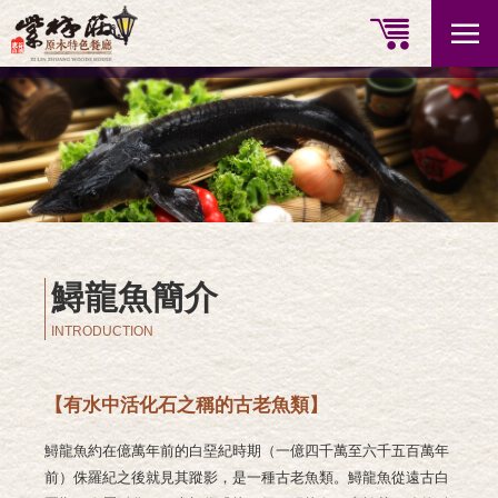
鱘龍魚簡介
INTRODUCTION
【有水中活化石之稱的古老魚類】
鱘龍魚約在億萬年前的白堊紀時期（一億四千萬至六千五百萬年
前）侏羅紀之後就見其
蹤影，是一種古老魚類。鱘龍魚從遠古白