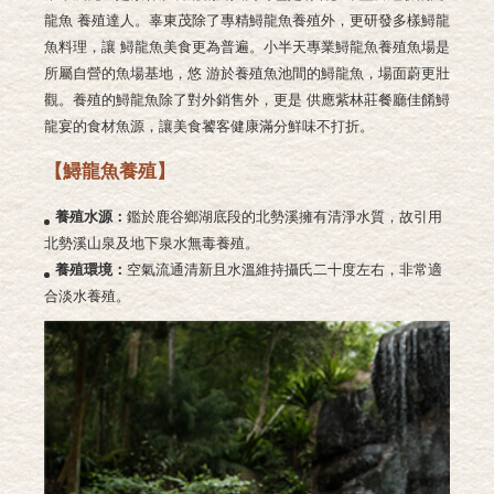
龍魚
養殖達人。辜東茂除了專精鱘龍魚養殖外，更研發多樣鱘龍
魚料理，讓
鱘龍魚美食更為普遍。小半天專業鱘龍魚養殖魚場是
所屬自營的魚場基地，悠
游於養殖魚池間的鱘龍魚，場面蔚更壯
觀。養殖的鱘龍魚除了對外銷售外，更是
供應紫林莊餐廳佳餚鱘
龍宴的食材魚源，讓美食饕客健康滿分鮮味不打折。
【鱘龍魚養殖】
養殖水源：
鑑於鹿谷鄉湖底段的北勢溪擁
有清淨水質，故引用
北勢溪山泉及地下泉
水無毒養殖。
養殖環境：
空氣流通清新且水溫維持攝氏
二十度左右，非常適
合淡水養殖。