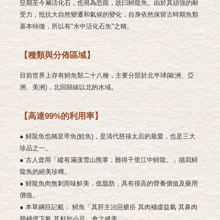
堊期至今屬活化石，也視為恐龍，故曰鱘龍魚。
由於其頑強的耐
受力，抵抗大自然變遷和氣候的變化，自身依然保留古時期魚類
基本特徵，所以有"水中活化石魚"之稱。
【種類與分佈區域】
目前世界上存有鱘魚類二十八種，主要分部於北半球(歐洲、亞
洲、美洲)，北回歸線以北的水域。
【高達99%的利用率】
● 鱘龍魚也稱皇帝魚(鰉魚)，是清代慈禧太后的最愛，也是三大
珍品之一。
● 古人曾用「縱有滿漢雪山熊掌，難得千里江中鱘龍。」描寫鱘
龍魚的絕美珍稀。
● 鱘龍魚肉無刺而味鮮美，低脂肪，具有很高的營養價值及藥用
價值。
● 本草綱目記載： 鱘魚「其肝主治惡瘡疥 其肉補虛益氣 其鼻肉
肺補虛下氣 其籽如小豆，食之健美。」