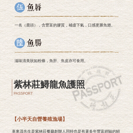
一名（鹿頭），含豐富的膠質，補虛下氣，口感更勝魚翅。
滋味清美狀如粉條，魚肝、魚皮亦可食用。
紫林莊鱘龍魚護照
PASSPORT
【小半天自營養殖漁場】
辜東茂先生是紫林莊餐廳創辦人同時也是有著多年豐富經驗的鱘